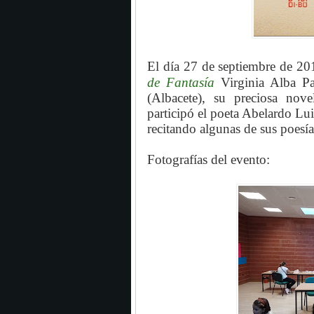
El día 27 de septiembre de 201
de Fantasía
Virginia Alba Pa
(Albacete), su preciosa nov
participó el poeta Abelardo Lui
recitando algunas de sus poesía
Fotografías del evento: