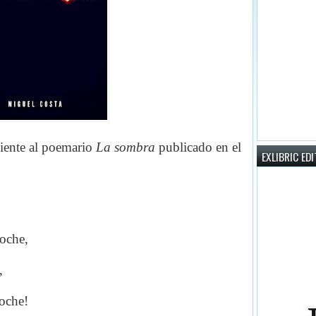
iente al poemario
La sombra
publicado en el
EXLIBRIC ED
roc
he,
,
oche!