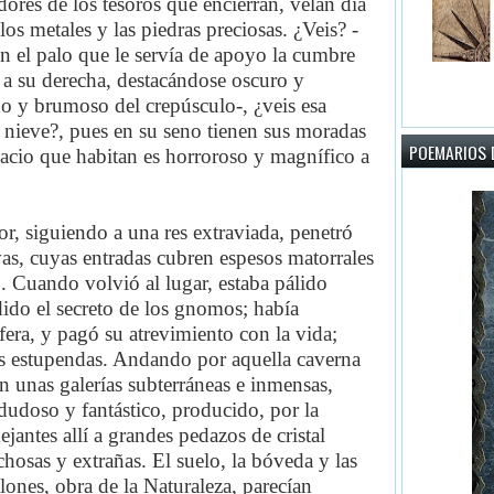
dores de los tesoros que encierran, velan día
os metales y las piedras preciosas. ¿Veis? -
n el palo que le servía de apoyo la cumbre
a su derecha, destacándose oscuro y
do y brumoso del crepúsculo-, ¿veis esa
nieve?, pues en su seno tienen sus moradas
POEMARIOS D
alacio que habitan es horroroso y magnífico a
, siguiendo a una res extraviada, penetró
vas, cuyas entradas cubren espesos matorrales
. Cuando volvió al lugar, estaba pálido
ido el secreto de los gnomos; había
era, y pagó su atrevimiento con la vida;
sas estupendas. Andando por aquella caverna
in unas galerías subterráneas e inmensas,
udoso y fantástico, producido, por la
ejantes allí a grandes pedazos de cristal
hosas y extrañas. El suelo, la bóveda y las
lones, obra de la Naturaleza, parecían