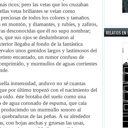
s ricos; pero las vetas que los cruzaban
ellas vetas brillantes se veían como
 preciosas de todos los colores y tamaños.
s en montón, y diamantes, y rubíes, y zafiros,
ras desconocidas que él no supo nombrar;
RELATOS EN 
s, que sus ojos se deslumbraron al
erior llegaba al fondo de la fantástica
tervalos unos gemidos largos y lastimosos del
aberinto encantado, un rumor confuso de
comprimido, y murmullos de aguas corrientes
nde.
quella inmensidad, anduvo no sé cuantas
a que por último tropezó con el nacimiento del
 oído. éste brotaba del suelo como una
to de agua coronado de espuma, que caía
y produciendo un murmullo sonoro al
as quebraduras de las peñas. A su alrededor
as, con hojas anchas y gruesas las unas,