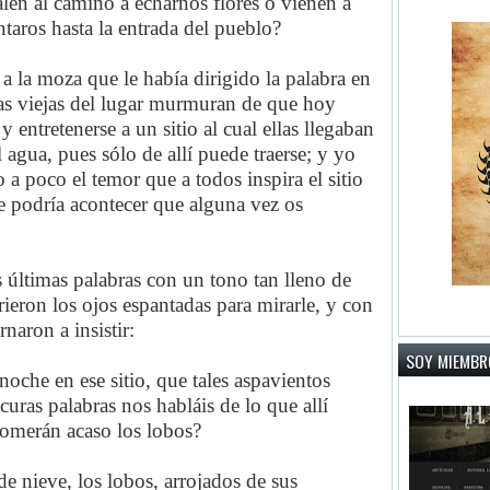
len al camino a echarnos flores o vienen a
ntaros hasta la entrada del pueblo?
 a la moza que le había dirigido la palabra en
s viejas del lugar murmuran de que hoy
entretenerse a un sitio al cual ellas llegaban
 agua, pues sólo de allí puede traerse; y yo
a poco el temor que a todos inspira el sitio
ue podría acontecer que alguna vez os
 últimas palabras con un tono tan lleno de
ieron los ojos espantadas para mirarle, y con
naron a insistir:
SOY MIEMBRO
oche en ese sitio, que tales aspavientos
curas palabras nos habláis de lo que allí
comerán acaso los lobos?
 nieve, los lobos, arrojados de sus