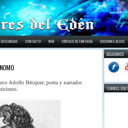
DESCARGAS
CONTACTO
WEB
CÍRCULO DE FANTASÍA
EDICIONES ALCOS
SÍGUENOS
 GNOMO
avo Adolfo Bécquer,
poeta y narrador
TORRES EDI
ticismo.