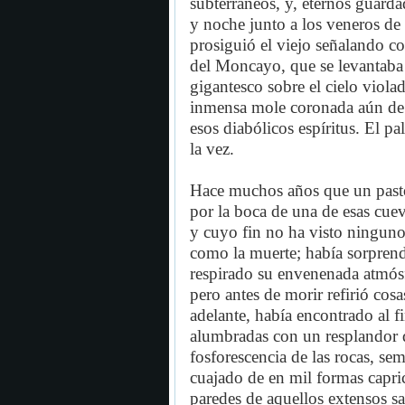
subterráneos, y, eternos guarda
y noche junto a los veneros de l
prosiguió el viejo señalando co
del Moncayo, que se levantaba 
gigantesco sobre el cielo viola
inmensa mole coronada aún de 
esos diabólicos espíritus. El p
la vez.
Hace muchos años que un pastor
por la boca de una de esas cue
y cuyo fin no ha visto ninguno
como la muerte; había sorprend
respirado su envenenada atmósf
pero antes de morir refirió co
adelante, había encontrado al f
alumbradas con un resplandor d
fosforescencia de las rocas, sem
cuajado de en mil formas capric
paredes de aquellos extensos sa