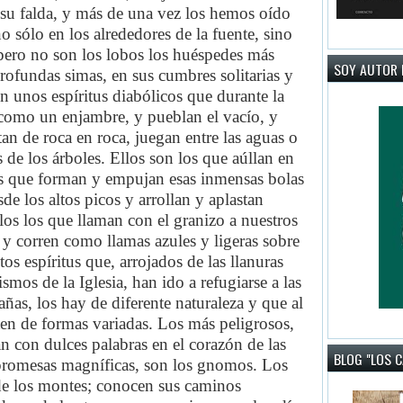
 su falda, y más de una vez los hemos oído
o sólo en los alrededores de la fuente, sino
 pero no son los lobos los huéspedes más
SOY AUTOR 
rofundas simas, en sus cumbres solitarias y
n unos espíritus diabólicos que durante la
 como un enjambre, y pueblan el vacío, y
tan de roca en roca, juegan entre las aguas o
de los árboles. Ellos son los que aúllan en
 los que forman y empujan esas inmensas bolas
e los altos picos y arrollan y aplastan
los los que llaman con el granizo a nuestros
a y corren como llamas azules y ligeras sobre
tos espíritus que, arrojados de las llanuras
smos de la Iglesia, han ido a refugiarse a las
añas, los hay de diferente naturaleza y que al
sten de formas variadas. Los más peligrosos,
n con dulces palabras en el corazón de las
BLOG "LOS 
promesas magníficas, son los gnomos. Los
de los montes; conocen sus caminos