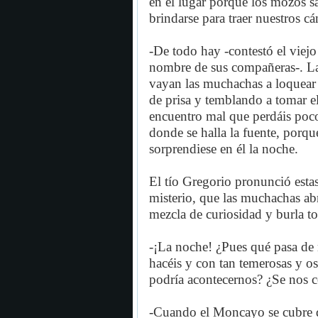
en el lugar porque los mozos sa
brindarse para traer nuestros cá
-De todo hay -contestó el viejo
nombre de sus compañeras-. La
vayan las muchachas a loquear y 
de prisa y temblando a tomar el
encuentro mal que perdáis poco 
donde se halla la fuente, porq
sorprendiese en él la noche.
El tío Gregorio pronunció estas
misterio, que las muchachas abr
mezcla de curiosidad y burla tor
-¡La noche! ¿Pues qué pasa de n
hacéis y con tan temerosas y os
podría acontecernos? ¿Se nos 
-Cuando el Moncayo se cubre de