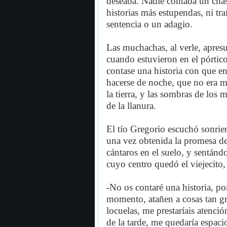
deseaba. Nadie contaba un chasc
historias más estupendas, ni tr
sentencia o un adagio.
Las muchachas, al verle, apresu
cuando estuvieron en el pórtico
contase una historia con que en
hacerse de noche, que no era m
la tierra, y las sombras de los
de la llanura.
El tío Gregorio escuchó sonrien
una vez obtenida la promesa de 
cántaros en el suelo, y sentánd
cuyo centro quedó el viejecito
-No os contaré una historia, p
momento, atañen a cosas tan gr
locuelas, me prestaríais atenci
de la tarde, me quedaría espacio