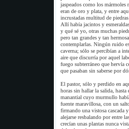
jaspeados como los mármoles má
eran de oro y plata, y entre aqu
incrustadas multitud de piedras
Allí había jacintos y esmeralda
y qué sé yo, otras muchas pied
pero tan grandes y tan hermosa
contemplarlas. Ningún ruido ext
caverna; sólo se percibían a in
aire que discurría por aquel l
fuego subterráneo que hervía 
que pasaban sin saberse por dó
El pastor, sólo y perdido en a
horas sin hallar la salida, hast
manantial cuyo murmullo había
fuente maravillosa, con un sal
firmando una vistosa cascada 
alejarse resbalando por entre l
crecían unas plantas nunca vist