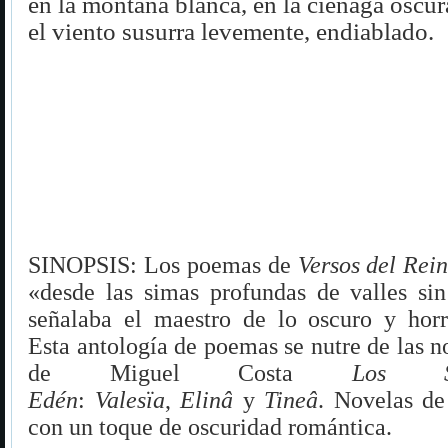
en la montaña blanca, en la ciénaga oscur
el viento susurra levemente, endiablado.
SINOPSIS:
Los poemas de
Versos del Rei
«desde las simas profundas de valles s
señalaba el maestro de lo oscuro y horr
Esta antología de poemas se nutre de las n
de Miguel Costa
Los S
Edén
:
Valesïa
,
Elinâ
y
Tineâ
. Novelas de 
con un toque de oscuridad romántica.