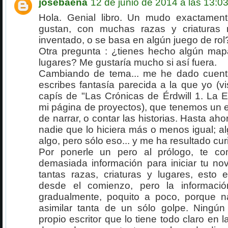
josebaena
12 de junio de 2014 a las 13:0
Hola. Genial libro. Un mudo exactame
gustan, con muchas razas y criaturas 
inventado, o se basa en algún juego de rol
Otra pregunta : ¿tienes hecho algún map
lugares? Me gustaría mucho si así fuera.
Cambiando de tema... me he dado cuen
escribes fantasía parecida a la que yo (vi
capís de "Las Crónicas de Érdwill 1. La
mi página de proyectos), que tenemos un e
de narrar, o contar las historias. Hasta aho
nadie que lo hiciera más o menos igual; a
algo, pero sólo eso... y me ha resultado cur
Por ponerle un pero al prólogo, te c
demasiada información para iniciar tu nov
tantas razas, criaturas y lugares, esto 
desde el comienzo, pero la informació
gradualmente, poquito a poco, porque 
asimilar tanta de un sólo golpe. Ningún 
propio escritor que lo tiene todo claro en