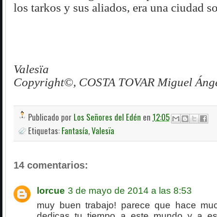
los tarkos y sus aliados, era una ciudad s
Valesïa
Copyright©, COSTA TOVAR Miguel Ánge
Publicado por
Los Señores del Edén
en
12:05
Etiquetas:
Fantasía
,
Valesïa
14 comentarios:
lorcue
3 de mayo de 2014 a las 8:53
muy buen trabajo! parece que hace muc
dedicas tu tiempo a este mundo y a es