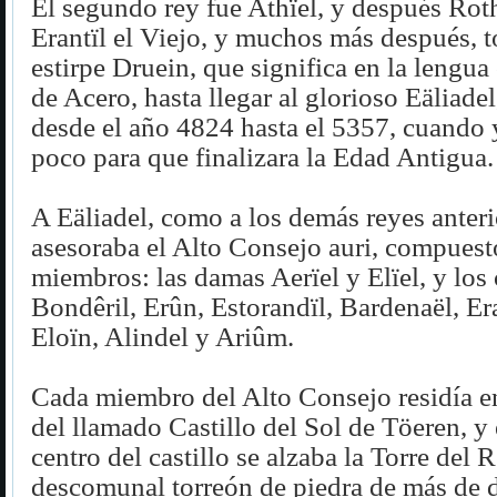
El segundo rey fue Athïel, y después Rot
Erantïl el Viejo, y muchos más después, t
estirpe Druein, que significa en la leng
de Acero, hasta llegar al glorioso Eäliade
desde el año 4824 hasta el 5357, cuando
poco para que finalizara la Edad Antigua.
A Eäliadel, como a los demás reyes anterio
asesoraba el Alto Consejo auri, compuest
miembros: las damas Aerïel y Elïel, y los 
Bondêril, Erûn, Estorandïl, Bardenaël, Er
Eloïn, Alindel y Ariûm.
Cada miembro del Alto Consejo residía en
del llamado Castillo del Sol de Töeren, y
centro del castillo se alzaba la Torre del 
descomunal torreón de piedra de más de 