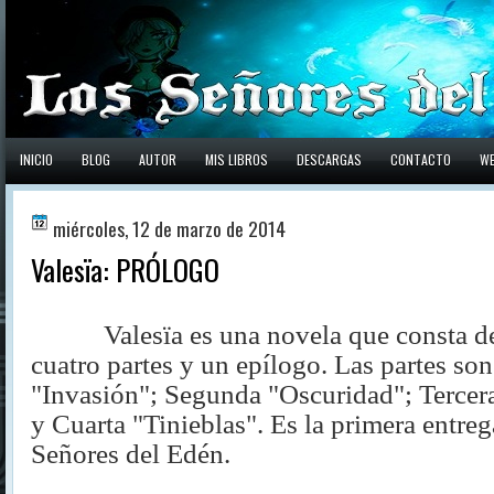
INICIO
BLOG
AUTOR
MIS LIBROS
DESCARGAS
CONTACTO
W
miércoles, 12 de marzo de 2014
Valesïa: PRÓLOGO
Valesïa es una novela que consta d
cuatro partes y un epílogo. Las partes son
"Invasión"; Segunda "Oscuridad"; Tercer
y Cuarta "Tinieblas".
Es la primera entreg
Señores del Edén.