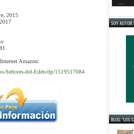
re, 2015
 2017
SOY AUTOR 
no
81
 Internet Amazon:
Los-Señores-del-Edén/dp/1519517084
BLOG "LOS 