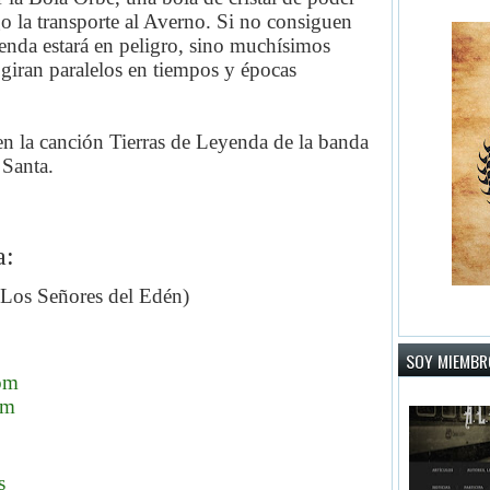
go la transporte al Averno. Si no consiguen
yenda estará en peligro, sino muchísimos
giran paralelos en tiempos y épocas
en la canción Tierras de Leyenda de la banda
 Santa.
a:
a Los Señores del Edén)
SOY MIEMBRO
om
om
s