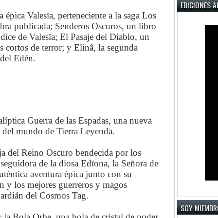
EDICIONES A
a épica Valesïa, perteneciente a la saga Los
bra publicada; Senderos Oscuros, un libro
ice de Valesïa; El Pasaje del Diablo, un
s cortos de terror; y Elinâ, la segunda
 del Edén.
alíptica Guerra de las Espadas, una nueva
 del mundo de Tierra Leyenda.
uja del Reino Oscuro bendecida por los
eguidora de la diosa Edïona, la Señora de
auténtica aventura épica junto con su
n y los mejores guerreros y magos
uardián del Cosmos Tag.
SOY MIEMBR
 la Bola Orbe, una bola de cristal de poder