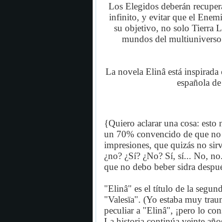
Los Elegidos deberán recupera
infinito, y evitar que el Enem
su objetivo, no solo Tierra 
mundos del multiuniverso 
La novela Elinâ está inspirada
española de
{Quiero aclarar una cosa: esto 
un 70% convencido de que no so
impresiones, que quizás no sirv
¿no? ¿Sí? ¿No? Sí, sí... No, no
que no debo beber sidra despué
"Elinâ" es el título de la seg
"Valesïa". (Yo estaba muy trau
peculiar a "Elinâ", ¡pero lo con
La historia continúa veinte año