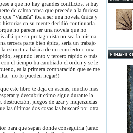
ese a que no hay grandes conflictos, si hay
rte de calma tensa que precede a la furiosa
 que "Valesïa" iba a ser una novela única y
 historias en su mente decidió continuarla.
orque no parece ser una novela que no
s allá que su protagonista no sea la misma.
na tercera parte bien épica, sería un trabajo
 la estructura básica de un concierto o una
POEMARIOS D
pido, segundo lento y tercero rápido o más
con el tiempo ha cambiado el orden y se le
 bueno, es la primera comparación que se me
ulta, ¡no lo pueden negar!)
 que este libro te deja en ascuas, mucho más
esperar y descubrir cómo sigue durante la
e, destrucción, juegos de azar y mujerzuelas
ue las últimas dos cosas las buscaré por otra
utor para que sepan donde conseguirla (tanto