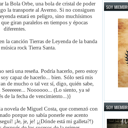
r la Bola Orbe, una bola de cristal de poder
SOY MIEMBR
igo la transporte al Averno. Si no consiguen
Leyenda estará en peligro, sino muchísimos
que giran paralelos en tiempos y épocas
diferentes.
 en la canción Tierras de Leyenda de la banda
 música rock Tierra Santa.
no será una reseña. Podría hacerlo, pero estoy
y capaz de hacerlo... bien. Sólo será mis
an de mucho o tal vez sí, digo, quién sabe,
. Seeeeeee... Noooooo... (Lo siento, ya sé
s de la fecha de vencimiento...)}
SOY MIEMBRO
unda novela de Miguel Costa, que comenzó con
mado porque no sabía ponerle ese acento
seguí! ¡Je, je, je! ¡¿Dónde está mi galleta?!)
s después de los sucesos de la primer