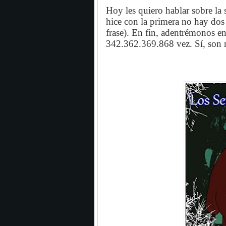
Hoy les quiero hablar sobre la
hice con la primera no hay dos 
frase). En fin, adentrémonos en
342.362.369.868 vez. Sí, son m