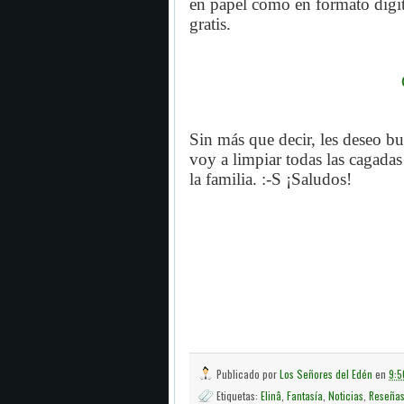
en papel como en formato digit
gratis.
Sin más que decir, les deseo b
voy a limpiar todas las cagadas
la familia. :-S ¡Saludos!
Publicado por
Los Señores del Edén
en
9:5
Etiquetas:
Elinâ
,
Fantasía
,
Noticias
,
Reseña