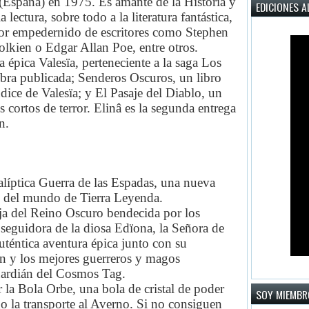
(España) en 1975. Es amante de la Historia y
EDICIONES A
lectura, sobre todo a la literatura fantástica,
idor empedernido de escritores como Stephen
olkien o Edgar Allan Poe, entre otros.
a épica Valesïa, perteneciente a la saga Los
bra publicada; Senderos Oscuros, un libro
ice de Valesïa; y El Pasaje del Diablo, un
 cortos de terror. Elinâ es la segunda entrega
n.
alíptica Guerra de las Espadas, una nueva
 del mundo de Tierra Leyenda.
uja del Reino Oscuro bendecida por los
eguidora de la diosa Edïona, la Señora de
auténtica aventura épica junto con su
n y los mejores guerreros y magos
uardián del Cosmos Tag.
 la Bola Orbe, una bola de cristal de poder
SOY MIEMBR
go la transporte al Averno. Si no consiguen