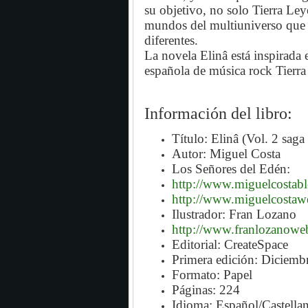
su objetivo, no solo Tierra Le
mundos del multiuniverso que 
diferentes.
La novela Elinâ está inspirada 
española de música rock Tierra
Información del libro:
Título: Elinâ (Vol. 2 sag
Autor: Miguel Costa
Los Señores del Edén:
http://www.miguelcostab
http://www.miguelcosta
Ilustrador: Fran Lozano
http://www.franlozanoweb
Editorial: CreateSpace
Primera edición: Diciemb
Formato: Papel
Páginas: 224
Idioma: Español/Castella