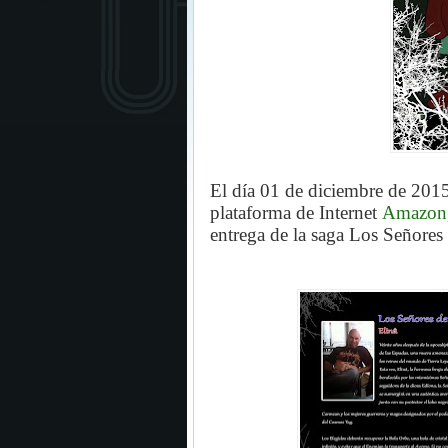
El día 01 de diciembre de 2015
plataforma de Internet
Amazon
entrega de la saga Los Señores