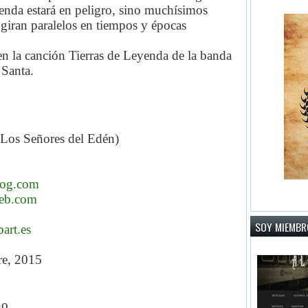
yenda estará en peligro, sino muchísimos
giran paralelos en tiempos y épocas
en la canción Tierras de Leyenda de la banda
 Santa.
a Los Señores del Edén)
log.com
web.com
SOY MIEMBRO
art.es
re, 2015
no