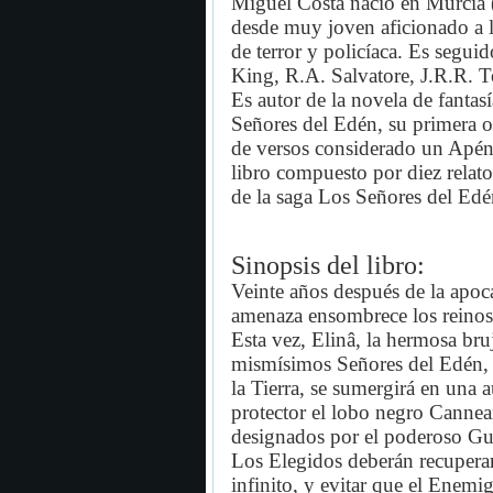
Miguel Costa nació en Murcia 
desde muy joven aficionado a la 
de terror y policíaca. Es segu
King, R.A. Salvatore, J.R.R. T
Es autor de la novela de fantasí
Señores del Edén, su primera o
de versos considerado un Apénd
libro compuesto por diez relatos
de la saga Los Señores del Edé
Sinopsis del libro:
Veinte años después de la apoc
amenaza ensombrece los reinos
Esta vez, Elinâ, la hermosa br
mismísimos Señores del Edén, s
la Tierra, se sumergirá en una 
protector el lobo negro Cannea
designados por el poderoso G
Los Elegidos deberán recuperar
infinito, y evitar que el Enemi