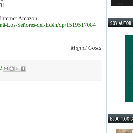
81
 internet Amazon:
SOY AUTOR 
inâ-Los-Señores-del-Edén/dp/1519517084
Miguel Costa
35
BLOG "LOS 