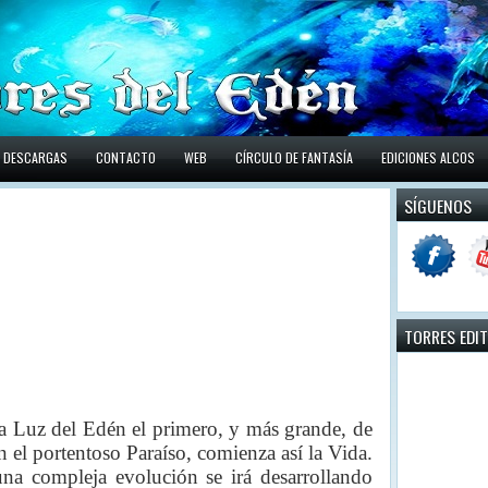
DESCARGAS
CONTACTO
WEB
CÍRCULO DE FANTASÍA
EDICIONES ALCOS
SÍGUENOS
TORRES EDI
la Luz del Edén el primero, y más grande, de
n el portentoso Paraíso, comienza así la Vida.
na compleja evolución se irá desarrollando