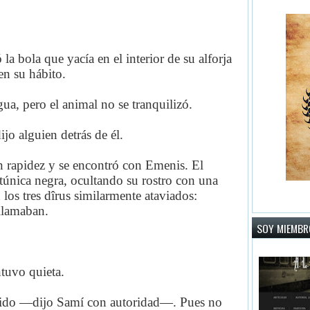
la bola que yacía en el interior de su alforja
 en su hábito.
a, pero el animal no se tranquilizó.
o alguien detrás de él.
on rapidez y se encontró con Emenis. El
única negra, ocultando su rostro con una
 los tres dîrus similarmente ataviados:
llamaban.
SOY MIEMBRO
tuvo quieta.
ido —dijo Samí con autoridad—. Pues no