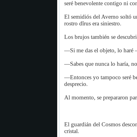
seré benevolente contigo ni con
El semidiós del Averno soltó un
rostro dîrus era siniestro.
Los brujos también se descubri
—Si me das el objeto, lo haré
—Sabes que nunca lo haría, no 
—Entonces yo tampoco seré be
desprecio.
Al momento, se prepararon para
El guardián del Cosmos descon
cristal.