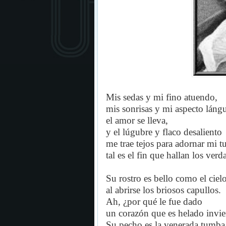
Mis sedas y mi fino atuendo,
mis sonrisas y mi aspecto láng
el amor se lleva,
y el lúgubre y flaco desaliento
me trae tejos para adornar mi 
tal es el fin que hallan los ve
Su rostro es bello como el ciel
al abrirse los briosos capullos.
Ah, ¿por qué le fue dado
un corazón que es helado invi
Su pecho es la venerada tumba