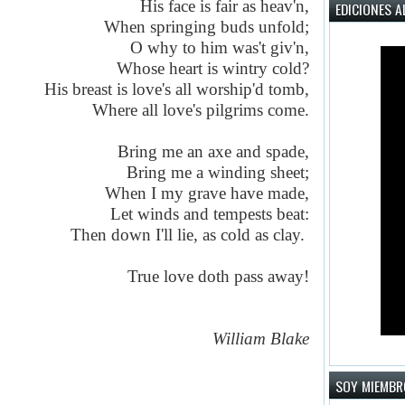
His face is fair as heav'n,
EDICIONES A
When springing buds unfold;
O why to him was't giv'n,
Whose heart is wintry cold?
His breast is love's all worship'd tomb,
Where all love's pilgrims come.
Bring me an axe and spade,
Bring me a winding sheet;
When I my grave have made,
Let winds and tempests beat:
Then down I'll lie, as cold as clay.
True love doth pass away!
William Blake
SOY MIEMBR