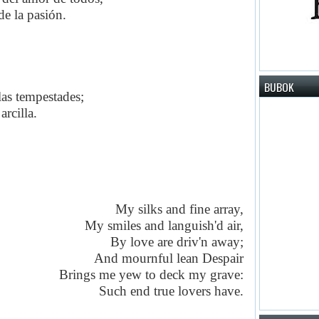
de la pasión.
BUBOK
las tempestades;
arcilla.
My silks and fine array,
My smiles and languish'd air,
By love are driv'n away;
And mournful lean Despair
Brings me yew to deck my grave:
Such end true lovers have.