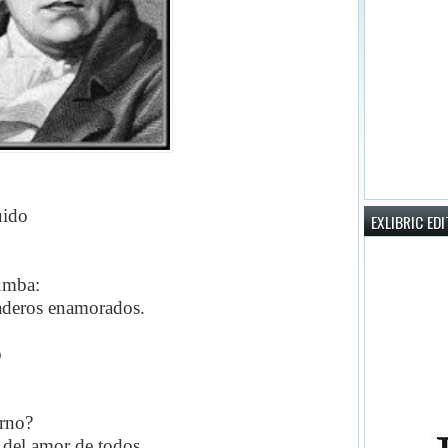
uido
EXLIBRIC ED
tumba:
rdaderos enamorados.
o
erno?
 del amor de todos,