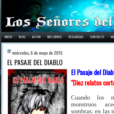
INICIO
BLOG
AUTOR
MIS LIBROS
DESCARGAS
CONTACTO
W
miércoles, 6 de mayo de 2015
EL PASAJE DEL DIABLO
El Pasaje del Diab
"Diez relatos cort
Cuando los m
monstruos ac
sombras: en las t