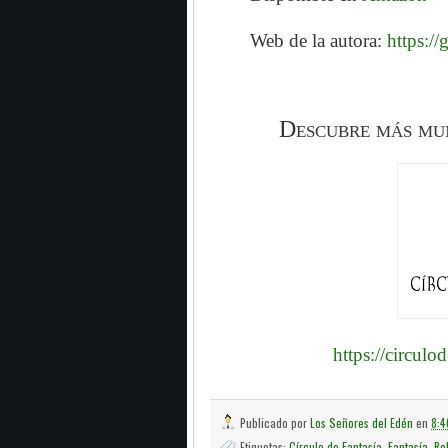
Web de la autora:
https://
Descubre más mun
https://circulo
Publicado por
Los Señores del Edén
en
8:4
Etiquetas:
Círculo de Fantasía
,
Fantasía
,
Re