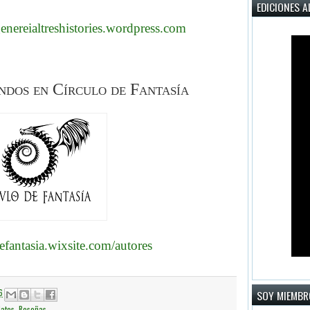
EDICIONES A
genereialtreshistories.wordpress.com
dos en Círculo de Fantasía
defantasia.wixsite.com/autores
6
SOY MIEMBR
latos
,
Reseñas