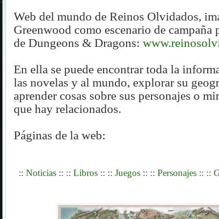
Web del mundo de Reinos Olvidados,
im
Greenwood como escenario de campaña pa
de Dungeons & Dragons
:
www.reinosolv
En ella se puede encontrar
toda la informa
las novelas y al mundo, explorar su geogr
aprender
cosas sobre sus personajes o mir
que hay relacionados.
Páginas de la web:
::
Noticias
::
::
Libros
::
::
Juegos
::
::
Personajes
::
::
G