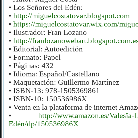
•
Los Señores del Edén:
•
http://miguelcostatovar.blogspot.com
•
https://miguelcostatovar.wix.com/migue
•
Ilustrador: Fran Lozano
•
http://franlozanowebart.blogspot.com.e
•
Editorial: Autoedición
•
Formato: Papel
•
Páginas: 432
•
Idioma: Español/Castellano
•
Maquetación: Guillermo Martínez
•
ISBN-13: 978-1505369861
•
ISBN-10: 150536986X
•
Venta en la plataforma de internet Amaz
•
http://www.amazon.es/Valesïa-L
Edén/dp/150536986X