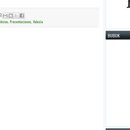
13
ticias
,
Presentaciones
,
Valesïa
BUBOK