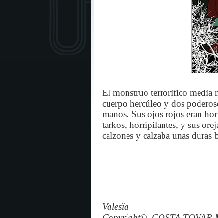
El monstruo terrorífico medía 
cuerpo hercúleo y dos poderos
manos. Sus ojos rojos eran horr
tarkos, horripilantes, y sus ore
calzones y calzaba unas duras 
Valesïa
Copyright©, COSTA TOVAR M