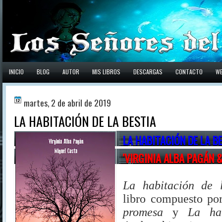
INICIO
BLOG
AUTOR
MIS LIBROS
DESCARGAS
CONTACTO
W
martes, 2 de abril de 2019
LA HABITACIÓN DE LA BESTIA
LA HABITACIÓN DE LA B
'VIRGINIA ALBA PAGÁN 
La habitación de l
libro compuesto por
promesa
y
La ha