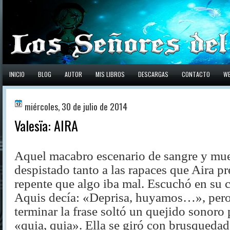
INICIO
BLOG
AUTOR
MIS LIBROS
DESCARGAS
CONTACTO
W
miércoles, 30 de julio de 2014
Valesïa: AIRA
Aquel macabro escenario de sangre y mue
despistado tanto a las rapaces que Aira pr
repente que algo iba mal. Escuchó en su 
Aquis decía: «Deprisa, huyamos…», pero
terminar la frase soltó un quejido sonoro
«quia, quia». Ella se giró con brusquedad