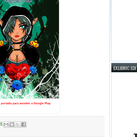
EXLIBRIC ED
a portada para acceder a Google Play
55