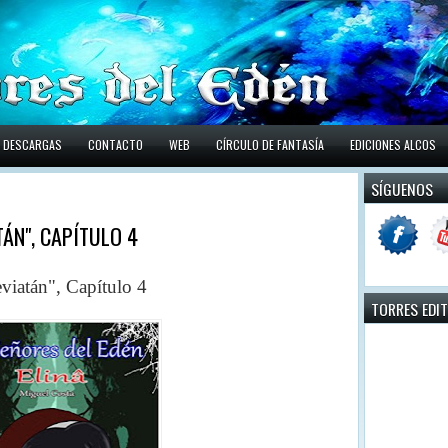
DESCARGAS
CONTACTO
WEB
CÍRCULO DE FANTASÍA
EDICIONES ALCOS
SÍGUENOS
TÁN", CAPÍTULO 4
atán", Capítulo 4
TORRES EDI