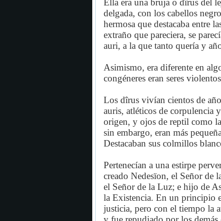
Ella era una bruja o dîrus del 
delgada, con los cabellos negros
hermosa que destacaba entre la
extraño que pareciera, se parec
auri, a la que tanto quería y 
Asimismo, era diferente en alg
congéneres eran seres violentos
Los dîrus vivían cientos de añ
auris, atléticos de corpulencia 
origen, y ojos de reptil como l
sin embargo, eran más pequeñas
Destacaban sus colmillos blanc
Pertenecían a una estirpe perve
creado Nedesïon, el Señor de l
el Señor de la Luz; e hijo de 
la Existencia. En un principio 
justicia, pero con el tiempo la a
y fue repudiado por los demás 