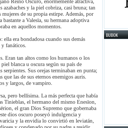
lejano Reino Oscuro, enormemente atractiva,
 azabaches y la piel cobriza, casi bruna; tan
s mujeres de su propia estirpe. Además, por
ía bastante a Valesïa, su hermana adoptiva
añoraba en aquellos momentos.
BUBOK
o: ella era bondadosa cuando sus demás
 y fanáticos.
os. Eran tan altos como los humanos o los
y piel blanca u oscura según su país de
as serpientes. Sus orejas terminaban en punta;
 que las de sus eternos enemigos auris.
os y largos, de vampiro.
rsa, pero bellísima. La más perfecta que había
as Tinieblas, el hermano del mismo Enesïon,
Asërion, el gran Dios Supremo que gobernaba
este dios oscuro poseyó indulgencia y
varicia y la envidia lo convirtió en leviatán,
dioses y condenado por su padre a residir