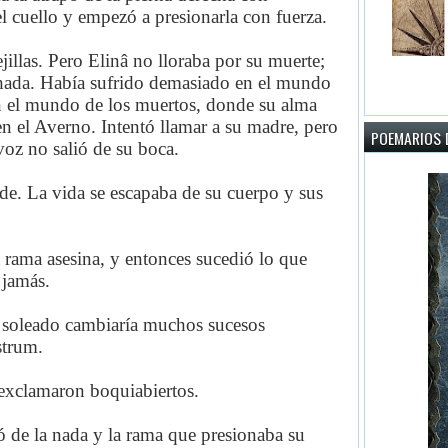
el cuello y empezó a presionarla con fuerza.
jillas. Pero Elinâ no lloraba por su muerte;
chada. Había sufrido demasiado en el mundo
 en el mundo de los muertos, donde su alma
en el Averno. Intentó llamar a su madre, pero
POEMARIOS D
 voz no salió de su boca.
rde. La vida se escapaba de su cuerpo y sus
rama asesina, y entonces sucedió lo que
 jamás.
a soleado cambiaría muchos sucesos
strum.
exclamaron boquiabiertos.
ó de la nada y la rama que presionaba su