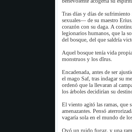
benevolente acogería su espírit
Tras días y días de sufrimiento
sexuales— de su maestro Erius,
corazón con su daga. A continu
legionarios humanos, que la so
del bosque, del que saldría vict
Aquel bosque tenía vida propia 
monstruos y los dîrus.
Encadenada, antes de ser ajusti
el mago Saf, tras indagar su m
ordenó que la llevaran al camp
los árboles decidirían su destin
El viento agitó las ramas, que
amenazantes. Pensó aterrorizada
vagaría sola en el mundo de los
Oyó un ruido fugaz, y una rama