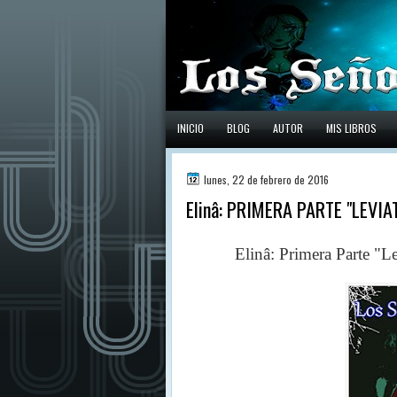
INICIO
BLOG
AUTOR
MIS LIBROS
lunes, 22 de febrero de 2016
Elinâ: PRIMERA PARTE "LEVIA
Elinâ: Primera Parte "Levi