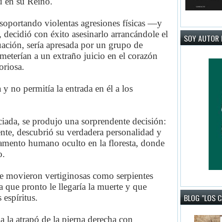
u en su Reino.
 soportando violentas agresiones físicas —y
 decidió con éxito asesinarlo arrancándole el
SOY AUTOR 
ación, sería apresada por un grupo de
meterían a un extraño juicio en el corazón
oriosa.
y no permitía la entrada en él a los
ciada, se produjo una sorprendente decisión:
ente, descubrió su verdadera personalidad y
amento humano oculto en la floresta, donde
o.
 se movieron vertiginosas como serpientes
 que pronto le llegaría la muerte y que
BLOG "LOS 
 espíritus.
 la atrapó de la pierna derecha con