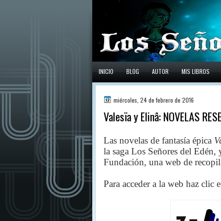
INICIO
BLOG
AUTOR
MIS LIBROS
miércoles, 24 de febrero de 2016
Valesïa y Elinâ: NOVELAS R
Las novelas de fantasía épica
V
la saga Los Señores del Edén, 
Fundación,
una
web de recopila
Para acceder a la web haz clic 