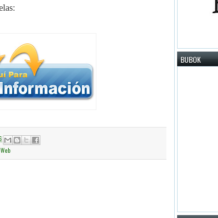
las:
BUBOK
6
,
Web