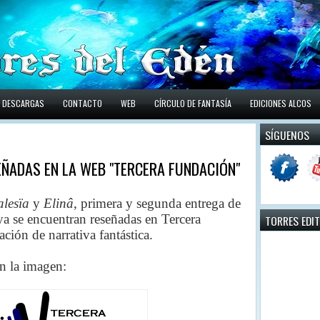
DESCARGAS
CONTACTO
WEB
CÍRCULO DE FANTASÍA
EDICIONES ALCOS
SÍGUENOS
ESEÑADAS EN LA WEB "TERCERA FUNDACIÓN"
alesïa
y
Elinâ
, primera y segunda entrega de
ya se encuentran reseñadas en Tercera
TORRES EDI
ción de narrativa fantástica
.
en la imagen: