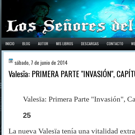
INICIO
BLOG
AUTOR
MIS LIBROS
DESCARGAS
CONTACTO
W
sábado, 7 de junio de 2014
Valesïa: PRIMERA PARTE "INVASIÓN", CAPÍ
Valesïa: Primera Parte "Invasión", C
25
La nueva Valesïa tenía una vitalidad extra