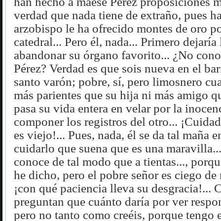
han hecho a maese Pérez proposiciones m
verdad que nada tiene de extraño, pues ha
arzobispo le ha ofrecido montes de oro por
catedral... Pero él, nada... Primero dejaría
abandonar su órgano favorito... ¿No cono
Pérez? Verdad es que sois nueva en el barr
santo varón; pobre, sí, pero limosnero cua
más parientes que su hija ni más amigo q
pasa su vida entera en velar por la inocen
componer los registros del otro... ¡Cuida
es viejo!... Pues, nada, él se da tal maña e
cuidarlo que suena que es una maravilla.
conoce de tal modo que a tientas..., porqu
he dicho, pero el pobre señor es ciego de 
¡con qué paciencia lleva su desgracia!... 
preguntan que cuánto daría por ver resp
pero no tanto como creéis, porque tengo 