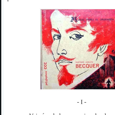
- I -