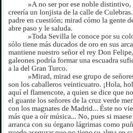
»A no ser por ese noble distintivo,
creería un lonjista de la calle de Culebras.
padre en cuestión; mirad cómo la gente de
abre paso y le saluda.
»Toda Sevilla le conoce por su colo
sólo tiene más ducados de oro en sus arc
mantiene nuestro señor el rey Don Felipe,
galeones podría formar una escuadra sufici
a la del Gran Turco.
»Mirad, mirad ese grupo de señores
son los caballeros veinticuatro. ¡Hola, ho
aquí el flamencote, a quien se dice que n
el guante los señores de la cruz verde mer
con los magnates de Madrid... Éste no vien
más que a oír música... No, pues si maese
arranca con su órgano lágrimas como puñ
puede asegurar que no tiene su alma en su